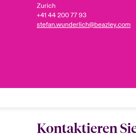
Zurich
+41 44 200 77 93
stefan.wunderlich@beazley.com
Kontaktieren Si