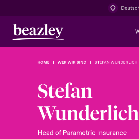
Deutsc
W
HOME
WER WIR SIND
STEFAN WUNDERLICH
Board & M
Cyber
Cyber- & Te
Regionaler 
Mit uns zu
Stefan
Wer wir sind
News & Events
Kundenportal
Spotlight: 
Cyber-Risi
Wunderlich
Cyber Serv
Head of Parametric Insurance