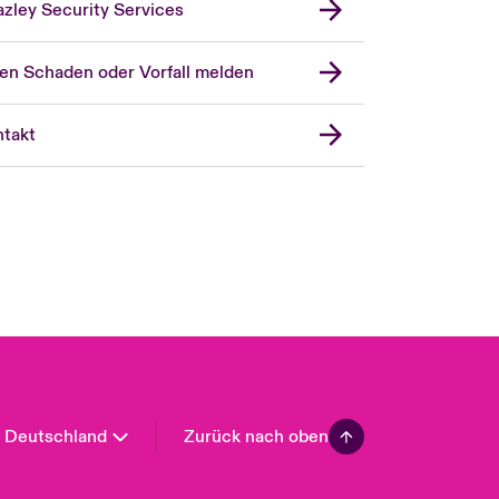
zley Security Services
en Schaden oder Vorfall melden
London Market
United Kingdom
takt
USA
Asia Pacific
Canada (English)
Canada (French)
Europe
France
Spain
Latin America
Deutschland
Zurück nach oben