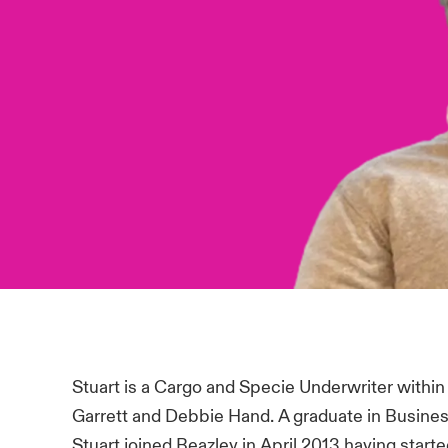
Stuart is a Cargo and Specie Underwriter withi
Garrett and Debbie Hand. A graduate in Busines
Stuart joined Beazley in April 2013 having starte