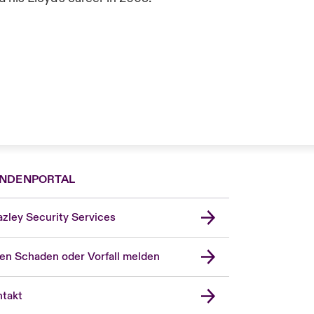
NDENPORTAL
zley Security Services
en Schaden oder Vorfall melden
London Market
United Kingdom
takt
USA