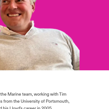
n the Marine team, working with Tim
s from the University of Portsmouth,
d his Lloyd's career in 2005.