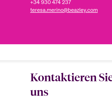
+34 930 474 237
teresa.merino@beazley.com
Kontaktieren Si
uns