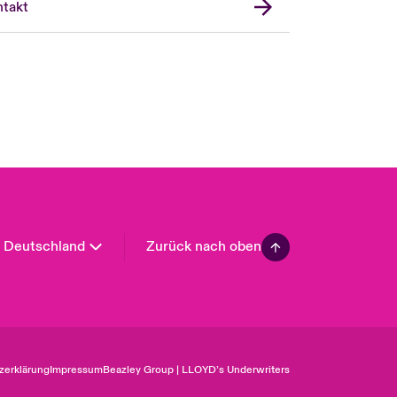
takt
USA
Asia Pacific
Canada (English)
Canada (French)
Europe
France
Spain
Latin America
Deutschland
Zurück nach oben
zerklärung
Impressum
Beazley Group | LLOYD’s Underwriters