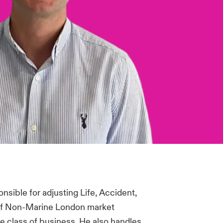
nsible for adjusting Life, Accident,
s of Non-Marine London market
e class of business. He also handles