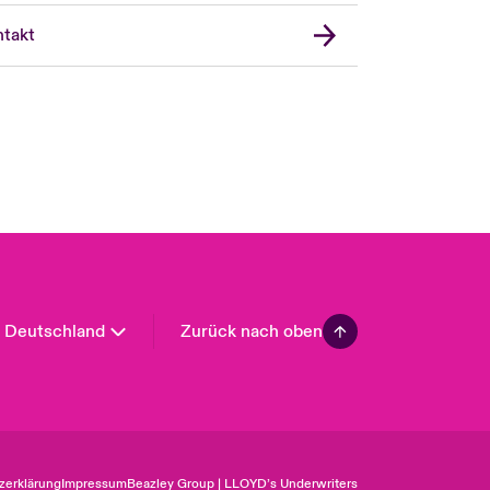
United Kingdom
takt
USA
Asia Pacific
Canada (English)
Canada (French)
Europe
France
Spain
Latin America
Deutschland
Zurück nach oben
zerklärung
Impressum
Beazley Group | LLOYD’s Underwriters