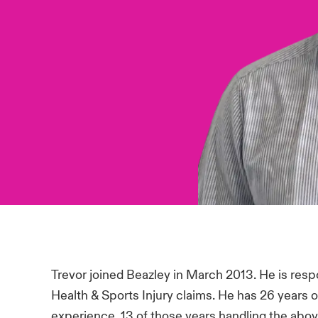
Trevor joined Beazley in March 2013. He is respo
Health & Sports Injury claims. He has 26 year
experience, 13 of those years handling the abov