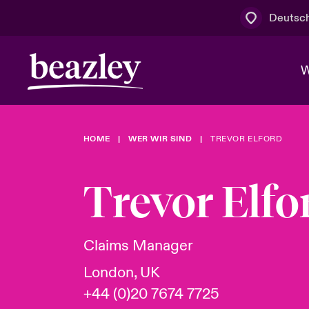
Deutsc
W
HOME
WER WIR SIND
TREVOR ELFORD
Board & M
Cyber
Cyber- & Te
Regionaler 
Mit uns zu
Trevor Elfo
Wer wir sind
News & Events
Kundenportal
Spotlight: 
Cyber-Risi
Claims Manager
Cyber Serv
London, UK
+44 (0)20 7674 7725