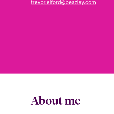
trevor.elford@beazley.com
About me