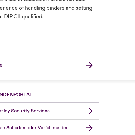
erience of handling binders and setting
 DIP CII qualified.
fe
NDENPORTAL
zley Security Services
en Schaden oder Vorfall melden
London Market