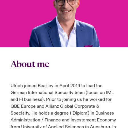
anada (French)
anada (French)
anada (French)
anada (French)
anada (French)
anada (French)
anada (French)
anada (French)
anada (French)
anada (French)
anada (French)
Deutschland
ley Group
light: Umwelt- und Klimarisiken 2025
urope
urope
urope
urope
urope
urope
urope
urope
urope
urope
urope
Kontakt
 Spectrum Cyber
rance
rance
rance
rance
rance
rance
rance
rance
rance
rance
rance
Anmeldung
r Services Snapshot
pain
pain
pain
pain
pain
pain
pain
pain
pain
pain
pain
Schäden
atin America
atin America
atin America
atin America
atin America
atin America
atin America
atin America
atin America
atin America
atin America
About me
Investor Relations
Ulrich joined Beazley in April 2019 to lead the
German International Specialty team (focus on IML
and FI business). Prior to joining us he worked for
QBE Europe and Allianz Global Corporate &
Specialty. He holds a degree ('Diplom') in Business
Administration / Finance and Investement Economy
from University of Applied Sciences in Augsburg. In