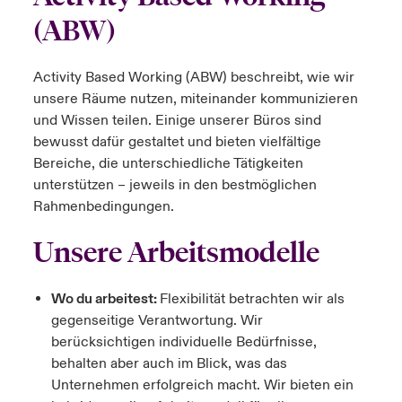
(ABW)
anada (French)
anada (French)
anada (French)
anada (French)
anada (French)
anada (French)
anada (French)
anada (French)
anada (French)
anada (French)
anada (French)
Deutschland
ley Group
light: Umwelt- und Klimarisiken 2025
urope
urope
urope
urope
urope
urope
urope
urope
urope
urope
urope
Activity Based Working (ABW) beschreibt, wie wir
Kontakt
 Spectrum Cyber
unsere Räume nutzen, miteinander kommunizieren
rance
rance
rance
rance
rance
rance
rance
rance
rance
rance
rance
und Wissen teilen. Einige unserer Büros sind
Anmeldung
bewusst dafür gestaltet und bieten vielfältige
r Services Snapshot
pain
pain
pain
pain
pain
pain
pain
pain
pain
pain
pain
Bereiche, die unterschiedliche Tätigkeiten
Schäden
unterstützen – jeweils in den bestmöglichen
atin America
atin America
atin America
atin America
atin America
atin America
atin America
atin America
atin America
atin America
atin America
Rahmenbedingungen.
Investor Relations
Unsere Arbeitsmodelle
Wo du arbeitest:
Flexibilität betrachten wir als
gegenseitige Verantwortung. Wir
berücksichtigen individuelle Bedürfnisse,
behalten aber auch im Blick, was das
Unternehmen erfolgreich macht. Wir bieten ein