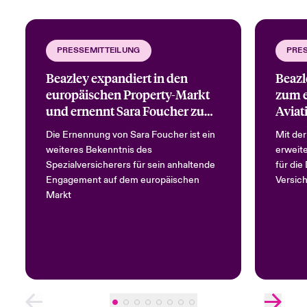
PRESSEMITTEILUNG
PRE
Beazley expandiert in den
Beazl
europäischen Property-Markt
zum e
und ernennt Sara Foucher zum
Avia
Head of Commercial Property
Die Ernennung von Sara Foucher ist ein
Mit der
Europe
weiteres Bekenntnis des
erweite
Spezialversicherers für sein anhaltende
für di
Engagement auf dem europäischen
Versich
Markt