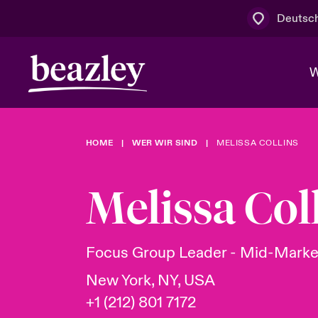
Deutsc
W
HOME
WER WIR SIND
MELISSA COLLINS
Board & M
Cyber
Cyber- & Te
Regionaler 
Mit uns zu
Melissa Col
Wer wir sind
News & Events
Kundenportal
Spotlight: 
Cyber-Risi
Focus Group Leader - Mid-Marke
Cyber Serv
New York, NY, USA
+1 (212) 801 7172