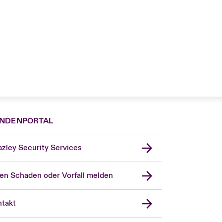
NDENPORTAL
zley Security Services
en Schaden oder Vorfall melden
London Market
United Kingdom
takt
USA