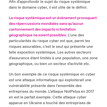
Afin d’approfondir le sujet du risque systémique
dans le domaine cyber, il est utile de le définir.
urope
urope
urope
urope
urope
urope
urope
urope
urope
urope
urope
y Career Academy
light on Cyber Threats & Tech Advances 2026
Le risque systémique est un évènement provoquant
rance
rance
rance
rance
rance
rance
rance
rance
rance
rance
rance
des répercussions mondiales sans qu’aucun
USA
 Studies
light on Geopolitical & Economic Uncertainty 2025
cantonnement des impacts ni limitation
ermany
ermany
ermany
ermany
ermany
ermany
ermany
ermany
ermany
ermany
ermany
géographique ne soient possibles.
L’une des
Contact Us
ngs
light on Tech Transformation & Cyber Risk 2025
pain
pain
pain
pain
pain
pain
pain
pain
pain
pain
pain
particularités du risque cyber est que, parmi les
risques assurables, c’est le seul qui présente une
Log In
atin America
atin America
atin America
atin America
atin America
atin America
atin America
atin America
atin America
atin America
atin America
telle exposition systémique. Les autres secteurs
 Our Adventure
 Predictions
d’assurance étant limités à une population, une zone
Claims
géographique, ou bien un secteur d’activité etc.
& Resilience
Un bon exemple de ce risque systémique en cyber
Investor Relations
est une attaque informatique qui exploiterait une
vulnérabilité présente dans l’ensemble des
entreprises du monde. L’attaque NotPetya en 2017
en est le parfait exemple. Cette attaque cyber
apparue en Ukraine a touché des entreprises de