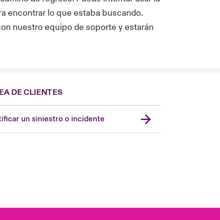
a encontrar lo que estaba buscando.
on nuestro equipo de soporte y estarán
EA DE CLIENTES
Spain
London Market
ificar un siniestro o incidente
United Kingdom
USA
Asia Pacific
Canada (English)
Canada (French)
Europe
France