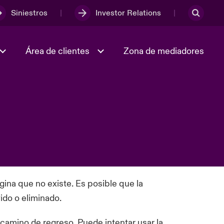
Siniestros
Investor Relations
Área de clientes
Zona de mediadores
Trabaja con nosotros
2023 Annual Report
ina que no existe. Es posible que la
ido o eliminado.
camino de regreso. Puede intentar usar la