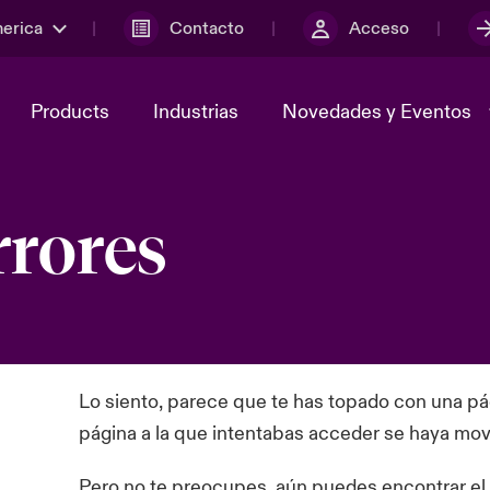
merica
Contacto
Acceso
Products
Industrias
Novedades y Eventos
rrores
y el comité de
ber
Cyber Services Snapshot
Sustainability
lores
Investor Relations
Lo siento, parece que te has topado con una pág
página a la que intentabas acceder se haya mov
Pero no te preocupes, aún puedes encontrar el 