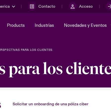
merica
Contacto
Acceso
Products
Industrias
Novedades y Eventos
ERSPECTIVAS PARA LOS CLIENTES
y el comité de
ber
Cyber Services Snapshot
Sustainability
 para los client
lores
Investor Relations
s
Solicitar un onboarding de una póliza ciber