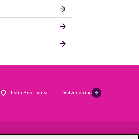
London Market
United Kingdom
USA
Asia Pacific
Canada (English)
Canada (French)
Europe
France
Germany
Latin America
Volver arriba
a de privacidad y
Beazley Group | LLOYD’s