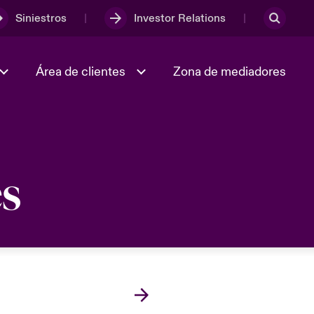
Siniestros
Investor Relations
Área de clientes
Zona de mediadores
Trabaja con nosotros
es
2023 Annual Report
Spain