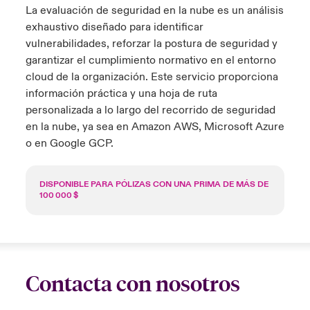
La evaluación de seguridad en la nube es un análisis
anada (English)
anada (English)
anada (English)
anada (English)
anada (English)
anada (English)
anada (English)
anada (English)
anada (English)
anada (English)
anada (English)
exhaustivo diseñado para identificar
tor Relations
vulnerabilidades, reforzar la postura de seguridad y
anada (French)
anada (French)
anada (French)
anada (French)
anada (French)
anada (French)
anada (French)
anada (French)
anada (French)
anada (French)
anada (French)
garantizar el cumplimiento normativo en el entorno
Latin America
 Annual Report
cloud de la organización. Este servicio proporciona
urope
urope
urope
urope
urope
urope
urope
urope
urope
urope
urope
información práctica y una hoja de ruta
Contacto
personalizada a lo largo del recorrido de seguridad
ngs
rance
rance
rance
rance
rance
rance
rance
rance
rance
rance
rance
en la nube, ya sea en Amazon AWS, Microsoft Azure
o en Google GCP.
Acceso
ermany
ermany
ermany
ermany
ermany
ermany
ermany
ermany
ermany
ermany
ermany
Siniestros
DISPONIBLE PARA PÓLIZAS CON UNA PRIMA DE MÁS DE
100 000 $
Investor Relations
Contacta con nosotros