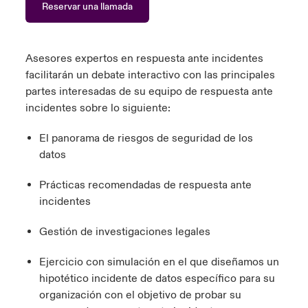
Reservar una llamada
anada (English)
anada (English)
anada (English)
anada (English)
anada (English)
anada (English)
anada (English)
anada (English)
anada (English)
anada (English)
anada (English)
tor Relations
anada (French)
anada (French)
anada (French)
anada (French)
anada (French)
anada (French)
anada (French)
anada (French)
anada (French)
anada (French)
anada (French)
Asesores expertos en respuesta ante incidentes
Latin America
facilitarán un debate interactivo con las principales
 Annual Report
urope
urope
urope
urope
urope
urope
urope
urope
urope
urope
urope
partes interesadas de su equipo de respuesta ante
Contacto
incidentes sobre lo siguiente:
ngs
rance
rance
rance
rance
rance
rance
rance
rance
rance
rance
rance
El panorama de riesgos de seguridad de los
Acceso
ermany
ermany
ermany
ermany
ermany
ermany
ermany
ermany
ermany
ermany
ermany
datos
Siniestros
Prácticas recomendadas de respuesta ante
incidentes
Investor Relations
Gestión de investigaciones legales
Ejercicio con simulación en el que diseñamos un
hipotético incidente de datos específico para su
organización con el objetivo de probar su