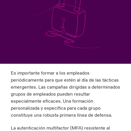
anada (English)
anada (English)
anada (English)
anada (English)
anada (English)
anada (English)
anada (English)
anada (English)
anada (English)
anada (English)
anada (English)
tor Relations
anada (French)
anada (French)
anada (French)
anada (French)
anada (French)
anada (French)
anada (French)
anada (French)
anada (French)
anada (French)
anada (French)
Latin America
 Annual Report
urope
urope
urope
urope
urope
urope
urope
urope
urope
urope
urope
Contacto
ngs
rance
rance
rance
rance
rance
rance
rance
rance
rance
rance
rance
Acceso
ermany
ermany
ermany
ermany
ermany
ermany
ermany
ermany
ermany
ermany
ermany
Es importante formar a los empleados
Siniestros
periódicamente para que estén al día de las tácticas
emergentes. Las campañas dirigidas a determinados
Investor Relations
grupos de empleados pueden resultar
especialmente eficaces. Una formación
personalizada y específica para cada grupo
constituye una robusta primera línea de defensa.
La autenticación multifactor (MFA) resistente al