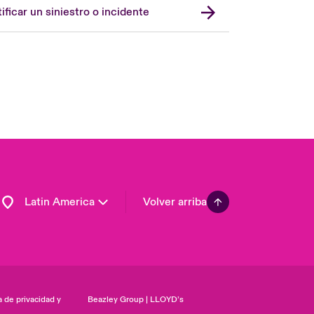
London Market
ificar un siniestro o incidente
United Kingdom
USA
Asia Pacific
Canada (English)
Canada (French)
Europe
France
Germany
Latin America
Volver arriba
a de privacidad y
Beazley Group | LLOYD’s