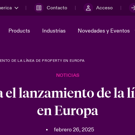
merica
Contacto
Acceso
Products
Industrias
Novedades y Eventos
ENTO DE LA LÍNEA DE PROPERTY EN EUROPA
y el comité de
ber
Cyber Services Snapshot
Sustainability
NOTICIAS
lores
Investor Relations
 el lanzamiento de la l
en Europa
•
febrero 26, 2025