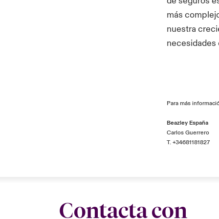
de seguros e
más complejo 
nuestra creci
necesidades d
Para más informació
Beazley España
Carlos Guerrero
T. +34681181827
Contacta con