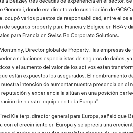
a a Beazley tres décadas de experiencia en el sector. Se
 Generali, donde era directora de suscripción de GC&C 
, ocupó varios puestos de responsabilidad, entre ellos el
n de seguros property para Francia y Bélgica en RSA y di
les para Francia en Swiss Re Corporate Solutions.
Montminy, Director global de Property, “las empresas de
eder a soluciones especialistas de seguros de daños, ya
ticos y el aumento del valor de los activos están transfo
s que están expuestos los asegurados. El nombramiento d
 nuestra intención de aumentar nuestra presencia en el
 reputación y experiencia la sitúan en una posición perfe
reación de nuestro equipo en toda Europa”.
 Fred Kleiterp, director general para Europa, señaló que B
 con el crecimiento en Europa y se aprecia una crecie