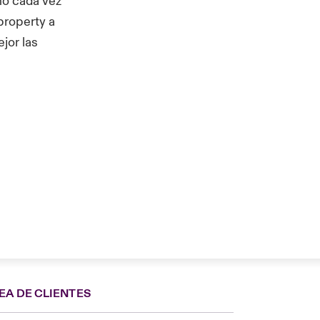
no cada vez
property a
jor las
EA DE CLIENTES
Spain