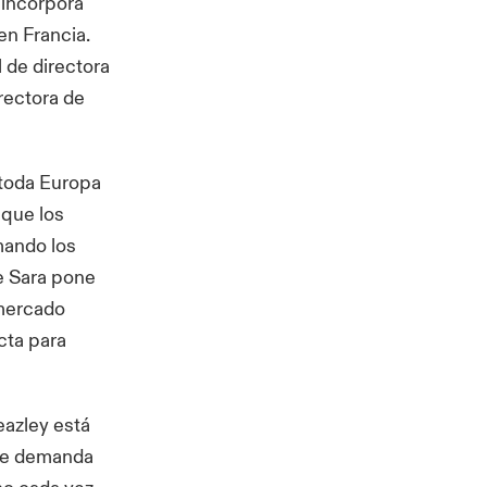
 incorpora
en Francia.
 de directora
rectora de
 toda Europa
 que los
rmando los
e Sara pone
 mercado
cta para
eazley está
nte demanda