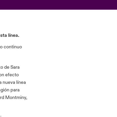
sta línea.
o continuo
to de Sara
on efecto
a nueva línea
egión para
ard Montminy,