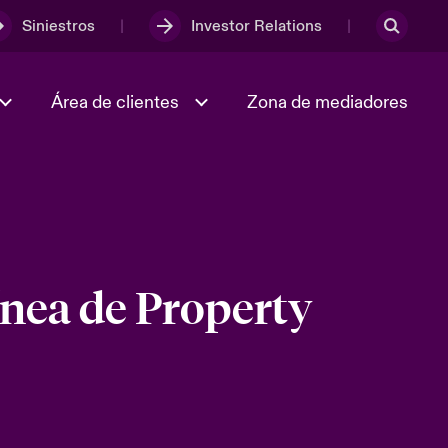
Siniestros
Investor Relations
Área de clientes
Zona de mediadores
Trabaja con nosotros
2023 Annual Report
ínea de Property