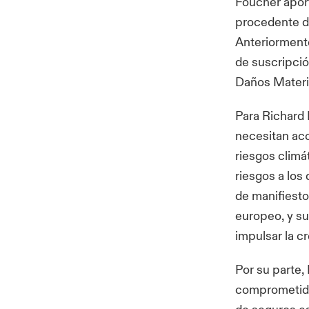
Foucher aport
procedente de
Anteriormente
de suscripció
Daños Materia
Para Richard 
necesitan acc
riesgos climá
riesgos a lo
de manifiesto
europeo, y su
impulsar la c
Por su parte,
comprometida