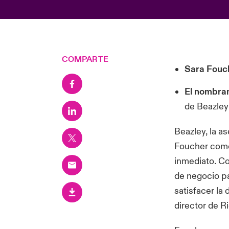
COMPARTE
Sara Fouch
El nombra
de Beazley
Beazley, la a
Foucher como
inmediato. Co
de negocio pa
satisfacer la
director de R