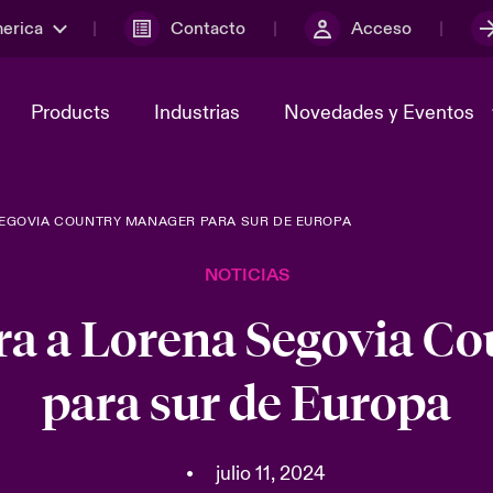
merica
Contacto
Acceso
Products
Industrias
Novedades y Eventos
EGOVIA COUNTRY MANAGER PARA SUR DE EUROPA
y el comité de
ber
Cyber Services Snapshot
Sustainability
NOTICIAS
lores
Investor Relations
a a Lorena Segovia C
para sur de Europa
•
julio 11, 2024