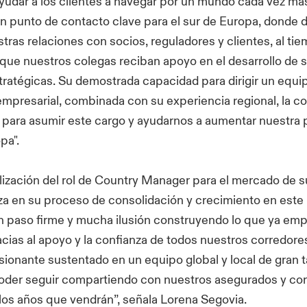
yudar a los clientes a navegar por un mundo cada vez má
n punto de contacto clave para el sur de Europa, donde d
stras relaciones con socios, reguladores y clientes, al ti
que nuestros colegas reciban apoyo en el desarrollo de 
tratégicas. Su demostrada capacidad para dirigir un equi
 empresarial, combinada con su experiencia regional, la co
 para asumir este cargo y ayudarnos a aumentar nuestra 
pa".
lización del rol de Country Manager para el mercado de s
za en su proceso de consolidación y crecimiento en este
 paso firme y mucha ilusión construyendo lo que ya e
acias al apoyo y la confianza de todos nuestros corredore
ionante sustentado en un equipo global y local de gran t
der seguir compartiendo con nuestros asegurados y cor
los años que vendrán”, señala Lorena Segovia.