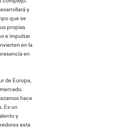
s complejo.
esarrollará y
empo que se
sus propias
po e impulsar
nvierten en la
presencia en
ur de Europa,
 mercado.
mpezamos hace
s. Es un
alento y
redores esta