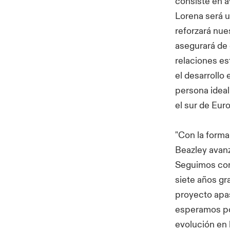
consiste en a
Lorena será u
reforzará nue
asegurará de 
relaciones es
el desarrollo
persona ideal
el sur de Euro
"Con la forma
Beazley avan
Seguimos con
siete años gr
proyecto apas
esperamos po
evolución en 