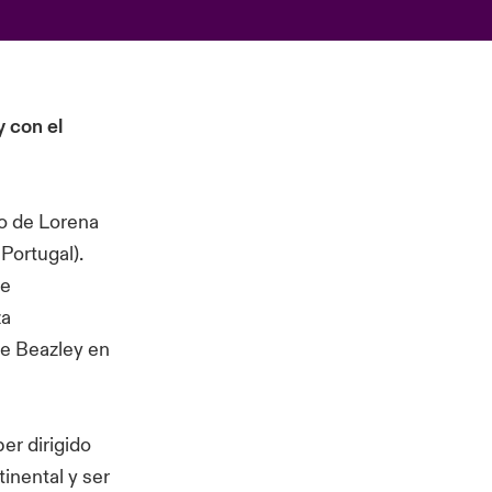
 con el
o de Lorena
Portugal).
de
za
de Beazley en
er dirigido
inental y ser