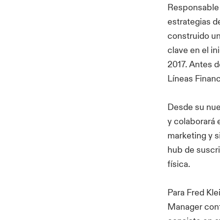
Responsable d
estrategias d
construido un
clave en el i
2017. Antes d
Líneas Finan
Desde su nuev
y colaborará 
marketing y s
hub de suscri
física.
Para Fred Kle
Manager conf