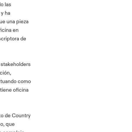
o las
 y ha
fue una pieza
ficina en
scriptora de
 stakeholders
ción,
 actuando como
iene oficina
sto de Country
o, que