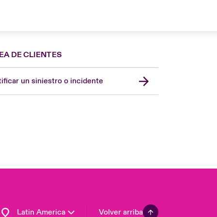
EA DE CLIENTES
Spain
London Market
ificar un siniestro o incidente
United Kingdom
USA
Asia Pacific
Canada (English)
Canada (French)
Europe
France
Germany
Latin America
Volver arriba