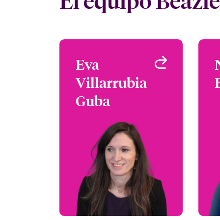
El equipo Beazl
Eva
Eva
Villarrubia
Villarrubia
Guba
Guba
Claims Focus Group
Leader - Continental
Europe, Specialty Lines
Barcelona, Spain
+34 935 24 99 59
Email Eva
Ver perfil