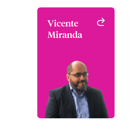
Vicente
Vicente
Miranda
Miranda
Underwriter
Miami, FL, USA
+1 (786) 843 3217
Email Vicente
Ver perfil