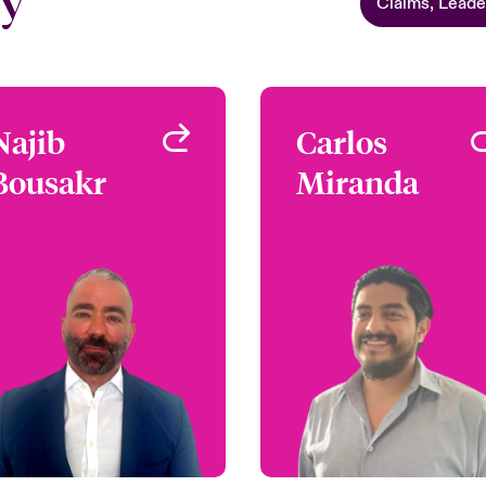
ey
Claims, Leade
Najib
Najib
Carlos
Carlo
Bousakr
Bousakr
Miranda
Mirand
Regional Manager, Latin
Underwrit
America - International
Miami, FL, U
Financial Lines
Miami, FL, USA
+1 (786) 843 32
Email Carl
+1 (786) 843 3212
Email Najib
Ver perfil
Ver perf