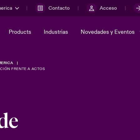
merica
Contacto
Acceso
Products
Industrias
Novedades y Eventos
MERICA
y el comité de
ber
Cyber Services Snapshot
Sustainability
CCIÓN FRENTE A ACTOS
lores
Investor Relations
 de