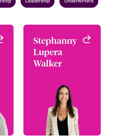
rship
Leadership
Underwriters
s
Stephanny
Stephanny
a
Lupera
Lupera
Walker
Walker
er
SA
Underwriter
Miami, FL, USA
16
os
+1 (786) 843 3209
Email Stephanny
il
Ver perfil