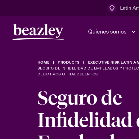
Latin A
Quienes somos
Área de clientes
HOME
PRODUCTS
EXECUTIVE RISK LATIN A
El Consejo 
Eventos
Clientes ci
SEGURO DE INFIDELIDAD DE EMPLEADOS Y PROTE
dirección
DELICTIVOS O FRAUDULENTOS
Cultura y va
Seguro de
Quienes somos
Novedades y Eventos
Ratings
Infidelidad