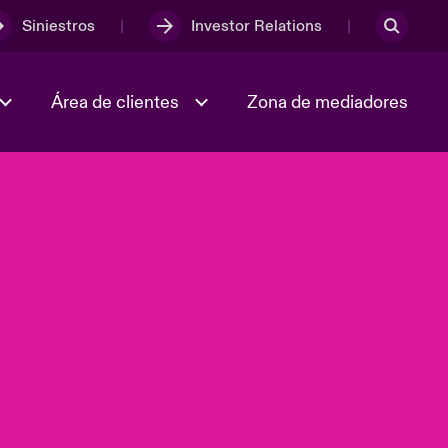
Siniestros
Investor Relations
Área de clientes
Zona de mediadores
Trabaja con nosotros
2023 Annual Report