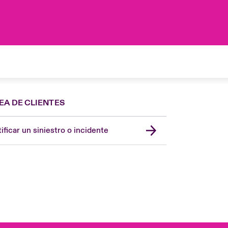
EA DE CLIENTES
Spain
London Market
ificar un siniestro o incidente
United Kingdom
USA
Asia Pacific
Canada (English)
Canada (French)
Europe
France