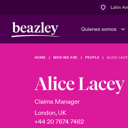
Latin A
Quienes somos
Área de clientes
HOME
WHO WE ARE
PEOPLE
ALICE LAC
El Consejo 
Eventos
Clientes ci
dirección
Alice Lacey
Cultura y va
Quienes somos
Novedades y Eventos
Ratings
Claims Manager
London, UK
+44 20 7674 7462