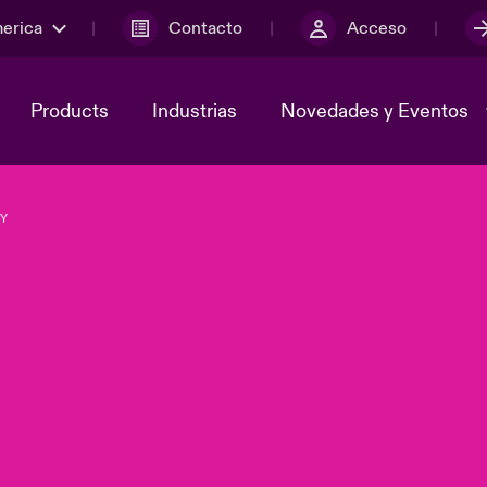
merica
Contacto
Acceso
Products
Industrias
Novedades y Eventos
EY
y el comité de
ber
Cyber Services Snapshot
Sustainability
lores
Investor Relations