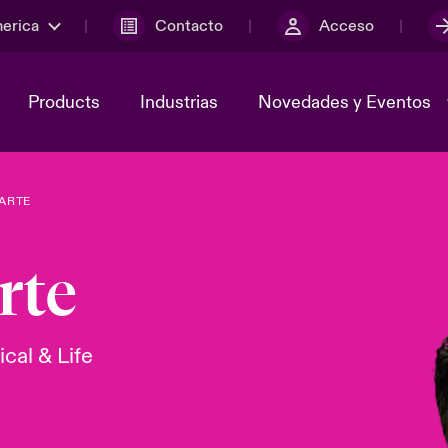
merica
Contacto
Acceso
Products
Industrias
Novedades y Eventos
ARTE
y el comité de
ber
Cyber Services Snapshot
Sustainability
rte
lores
Investor Relations
cal & Life