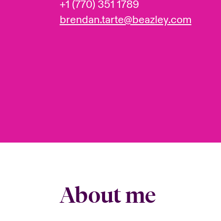
+1 (770) 351 1789
brendan.tarte@beazley.com
About me