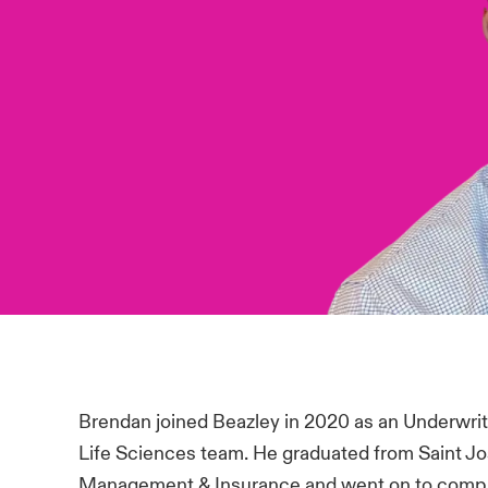
Brendan joined Beazley in 2020 as an Underwri
Life Sciences team. He graduated from Saint Jos
Management & Insurance and went on to compl