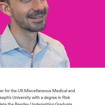
ter for the US Miscellaneous Medical and
eph's University with a degree in Risk
ete the Beazley Underwriting Graduate