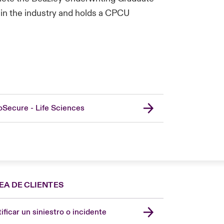
 in the industry and holds a CPCU
oSecure - Life Sciences
EA DE CLIENTES
Spain
London Market
ificar un siniestro o incidente
United Kingdom