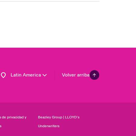
USA
Asia Pacific
Canada (English)
Canada (French)
Europe
France
Germany
Latin America
Volver arriba
a de privacidad y
Beazley Group | LLOYD’s
s
Underwriters