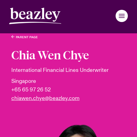
PARENT PAGE
Regresar al menú principal
Regresar al menú principal
Regresar al menú principal
Regresar al menú principal
Regresar al menú principal
Regresar al menú principal
Regresar al menú principal
Regresar al menú principal
Regresar al menú principal
Regresar al menú principal
Regresar al menú principal
Regresar al menú principal
Regresar al menú principal
Regresar al menú principal
Quienes somos
Chia Wen Chye
Products
atin America
atin America
atin America
atin America
atin America
atin America
atin America
atin America
atin America
atin America
atin America
nes somos
dades y Eventos
de clientes
International Financial Lines Underwriter
Singapore
pain
pain
pain
pain
pain
pain
pain
pain
pain
pain
pain
Industrias
nsejo y el comité de dirección
tos
tes ciber
+65 65 97 26 52
ondon Market
ondon Market
ondon Market
ondon Market
ondon Market
ondon Market
ondon Market
ondon Market
ondon Market
ondon Market
ondon Market
chiawen.chye@beazley.com
Novedades y Eventos
inability
r Services Snapshot
nited Kingdom
nited Kingdom
nited Kingdom
nited Kingdom
nited Kingdom
nited Kingdom
nited Kingdom
nited Kingdom
nited Kingdom
nited Kingdom
nited Kingdom
Área de clientes
aja con nosotros
SA
SA
SA
SA
SA
SA
SA
SA
SA
SA
SA
Zona de mediadores
sia Pacific
sia Pacific
sia Pacific
sia Pacific
sia Pacific
sia Pacific
sia Pacific
sia Pacific
sia Pacific
sia Pacific
sia Pacific
ra y valores