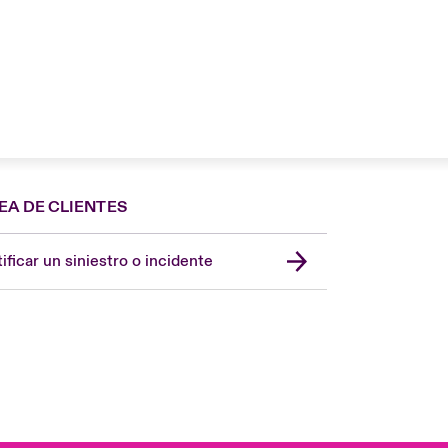
EA DE CLIENTES
Spain
London Market
ificar un siniestro o incidente
United Kingdom
USA
Asia Pacific
Canada (English)
Canada (French)
Europe