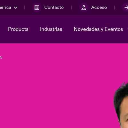
merica
Contacto
Acceso
Products
Industrias
Novedades y Eventos
ON
y el comité de
ber
Cyber Services Snapshot
Sustainability
lores
Investor Relations