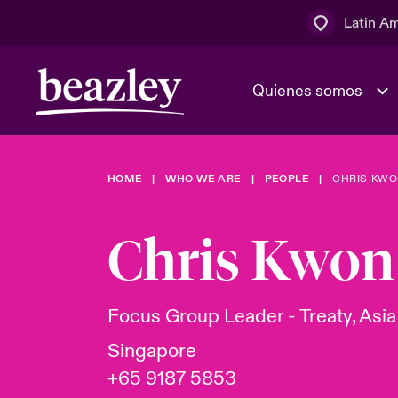
Latin A
Quienes somos
Área de clientes
HOME
WHO WE ARE
PEOPLE
CHRIS KW
El Consejo 
Eventos
Clientes ci
dirección
Chris Kwon
Cultura y va
Quienes somos
Novedades y Eventos
Ratings
Focus Group Leader - Treaty, Asia
Singapore
+65 9187 5853