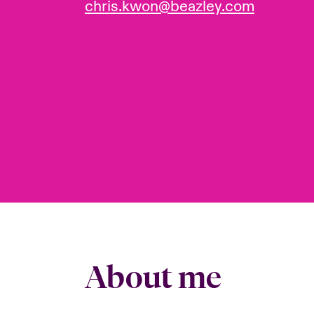
chris.kwon@beazley.com
About me