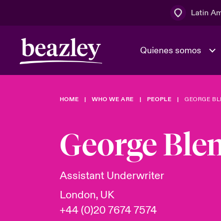
Latin A
Quienes somos
Área de clientes
HOME
WHO WE ARE
PEOPLE
GEORGE BL
El Consejo 
Eventos
Clientes ci
dirección
George Ble
Cultura y va
Quienes somos
Novedades y Eventos
Ratings
Assistant Underwriter
London, UK
+44 (0)20 7674 7574