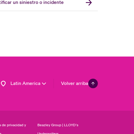
ificar un siniestro o incidente
United Kingdom
USA
Asia Pacific
Canada (English)
Canada (French)
Europe
France
Germany
Latin America
Volver arriba
a de privacidad y
Beazley Group | LLOYD’s
s
Underwriters