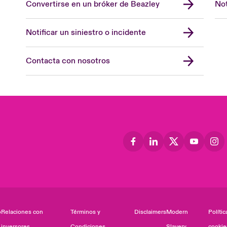
Convertirse en un bróker de Beazley
Not
Notificar un siniestro o incidente
Contacta con nosotros
o
Relaciones con
Términos y
Disclaimers
Modern
Polític
inversores
Condiciones
Slavery
cookie