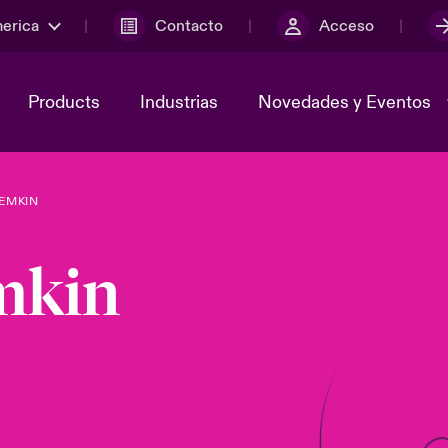
merica
Contacto
Acceso
Products
Industrias
Novedades y Eventos
EMKIN
y el comité de
ber
Cyber Services Snapshot
Sustainability
mkin
lores
Investor Relations