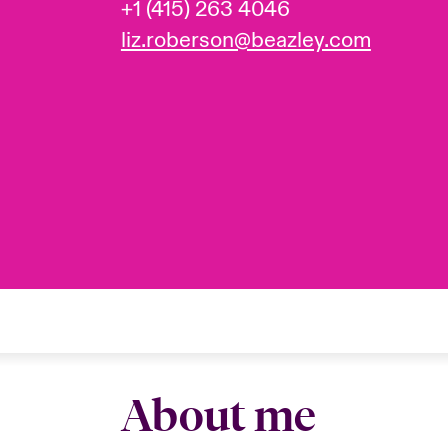
+1 (415) 263 4046
liz.roberson@beazley.com
About me