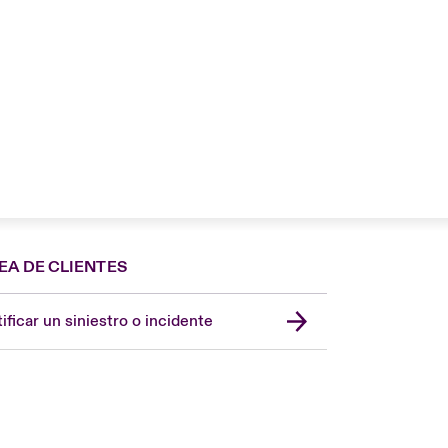
EA DE CLIENTES
Spain
London Market
ificar un siniestro o incidente
United Kingdom
USA
Asia Pacific
Canada (English)