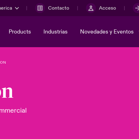
merica
Contacto
Acceso
Products
Industrias
Novedades y Eventos
SON
y el comité de
ber
Cyber Services Snapshot
Sustainability
on
lores
Investor Relations
ommercial