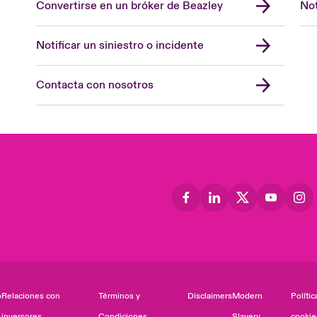
Convertirse en un bróker de Beazley
Not
Notificar un siniestro o incidente
Contacta con nosotros
o
Relaciones con
Términos y
Disclaimers
Modern
Polític
inversores
Condiciones
Slavery
cookie