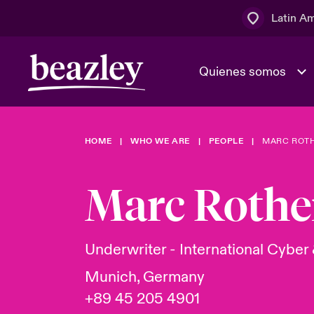
Latin A
Quienes somos
Área de clientes
HOME
WHO WE ARE
PEOPLE
MARC ROT
El Consejo 
Eventos
Clientes ci
dirección
Marc Rothe
Cultura y va
Quienes somos
Novedades y Eventos
Ratings
Underwriter - International Cyber
Munich, Germany
+89 45 205 4901