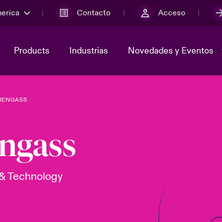
merica
Contacto
Acceso
Products
Industrias
Novedades y Eventos
HENGASS
y el comité de
ber
Cyber Services Snapshot
Sustainability
ngass
lores
Investor Relations
 & Technology