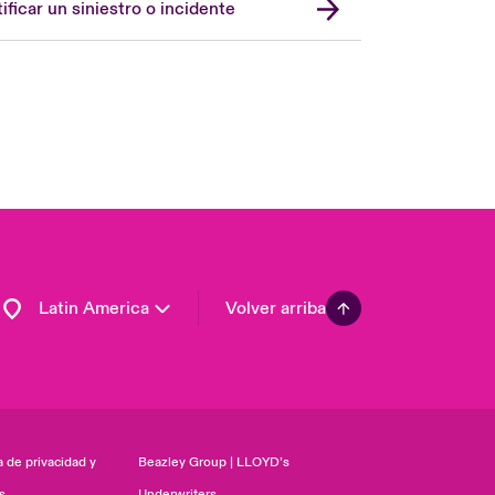
ificar un siniestro o incidente
United Kingdom
USA
Asia Pacific
Canada (English)
Canada (French)
Europe
France
Germany
Latin America
Volver arriba
a de privacidad y
Beazley Group | LLOYD’s
s
Underwriters