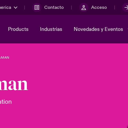
merica
Contacto
Acceso
Products
Industrias
Novedades y Eventos
AMAN
y el comité de
ber
Cyber Services Snapshot
Sustainability
man
lores
Investor Relations
ation