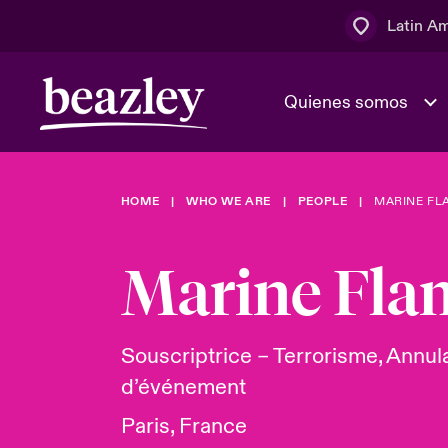
Latin A
Quienes somos
Área de clientes
HOME
WHO WE ARE
PEOPLE
MARINE FL
El Consejo 
Eventos
Clientes ci
dirección
Marine Fla
Cultura y va
Quienes somos
Novedades y Eventos
Ratings
Souscriptrice – Terrorisme, Annul
d’événement
Paris, France