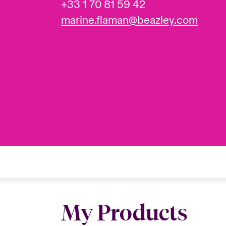
+33 1 70 81 59 42
marine.flaman@beazley.com
My Products