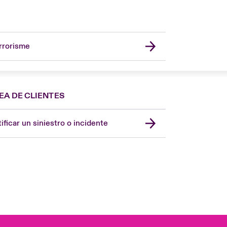
rrorisme
EA DE CLIENTES
Spain
London Market
ificar un siniestro o incidente
United Kingdom
USA
Asia Pacific
Canada (English)
Canada (French)
Europe
France