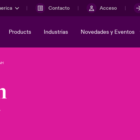
merica
Contacto
Acceso
Products
Industrias
Novedades y Eventos
AH
y el comité de
ber
Cyber Services Snapshot
Sustainability
h
lores
Investor Relations
y