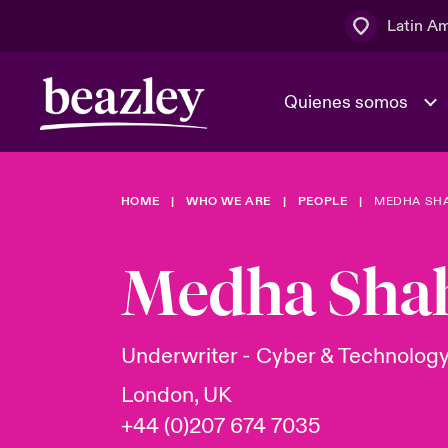
Latin A
Quienes somos
Área de clientes
HOME
WHO WE ARE
PEOPLE
MEDHA SH
El Consejo 
Eventos
Clientes ci
dirección
Medha Sha
Cultura y va
Quienes somos
Novedades y Eventos
Ratings
Underwriter - Cyber & Technolog
London, UK
+44 (0)207 674 7035