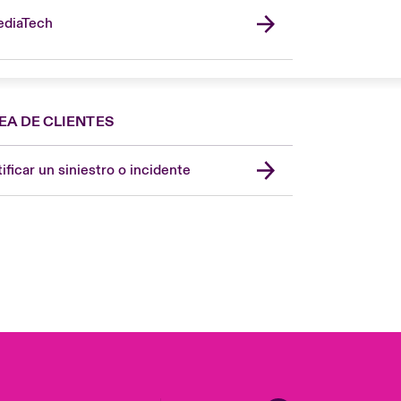
diaTech
EA DE CLIENTES
Spain
London Market
ificar un siniestro o incidente
United Kingdom
USA
Asia Pacific
Canada (English)
Canada (French)
Europe
France
Germany