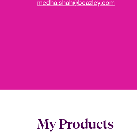
medha.shah@beazley.com
My Products