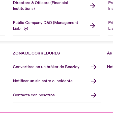
Directors & Officers (Financial
Pr
Institutions)
In
Public Company D&O (Management
Pr
Liability)
Lia
ZONA DE CORREDORES
ÁR
Convertirse en un bróker de Beazley
Not
Notificar un siniestro o incidente
Contacta con nosotros