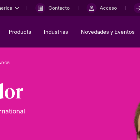
merica
Contacto
Acceso
Products
Industrias
Novedades y Eventos
ADOR
y el comité de
ber
Cyber Services Snapshot
Sustainability
dor
lores
Investor Relations
rnational