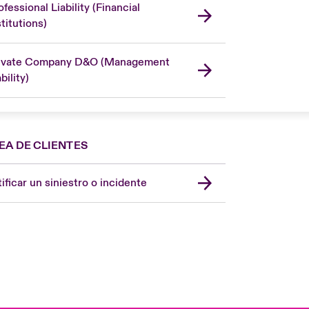
ofessional Liability (Financial
stitutions)
ivate Company D&O (Management
bility)
EA DE CLIENTES
Spain
London Market
ificar un siniestro o incidente
United Kingdom
USA
Asia Pacific
Canada (English)
Canada (French)
Europe