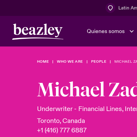
Latin A
Quienes somos
Área de clientes
HOME
WHO WE ARE
PEOPLE
MICHAEL Z
El Consejo 
Eventos
Clientes ci
dirección
Michael Za
Cultura y va
Quienes somos
Novedades y Eventos
Ratings
Underwriter - Financial Lines, Inte
Toronto, Canada
+1 (416) 777 6887