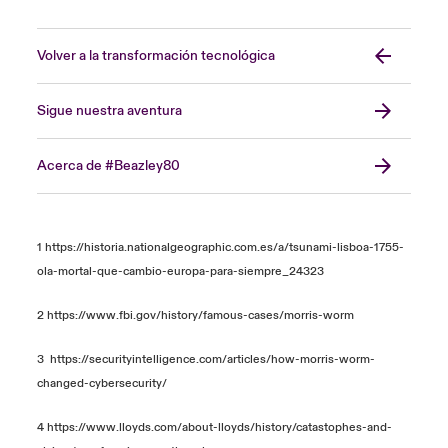
Volver a la transformación tecnológica
Sigue nuestra aventura
Acerca de #Beazley80
1 https://historia.nationalgeographic.com.es/a/tsunami-lisboa-1755-
ola-mortal-que-cambio-europa-para-siempre_24323
2
https://www.fbi.gov/history/famous-cases/morris-worm
3
https://securityintelligence.com/articles/how-morris-worm-
changed-cybersecurity/
4
https://www.lloyds.com/about-lloyds/history/catastophes-and-