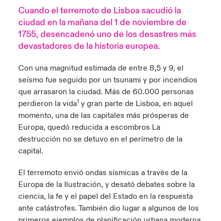
Cuando el terremoto de Lisboa sacudió la
anada (French)
anada (French)
anada (French)
anada (French)
anada (French)
anada (French)
anada (French)
anada (French)
anada (French)
anada (French)
anada (French)
Productos y Soluciones
ciudad en la mañana del 1 de noviembre de
1755, desencadenó uno de los desastres más
urope
urope
urope
urope
urope
urope
urope
urope
urope
urope
urope
devastadores de la historia europea.
rance
rance
rance
rance
rance
rance
rance
rance
rance
rance
rance
Con una magnitud estimada de entre 8,5 y 9, el
seísmo fue seguido por un tsunami y por incendios
ermany
ermany
ermany
ermany
ermany
ermany
ermany
ermany
ermany
ermany
ermany
que arrasaron la ciudad. Más de 60.000 personas
1
perdieron la vida
y gran parte de Lisboa, en aquel
atin America
atin America
atin America
atin America
atin America
atin America
atin America
atin America
atin America
atin America
atin America
momento, una de las capitales más prósperas de
Europa, quedó reducida a escombros La
destrucción no se detuvo en el perímetro de la
capital.
El terremoto envió ondas sísmicas a través de la
Europa de la Ilustración, y desató debates sobre la
ciencia, la fe y el papel del Estado en la respuesta
ante catástrofes. También dio lugar a algunos de los
primeros ejemplos de planificación urbana moderna