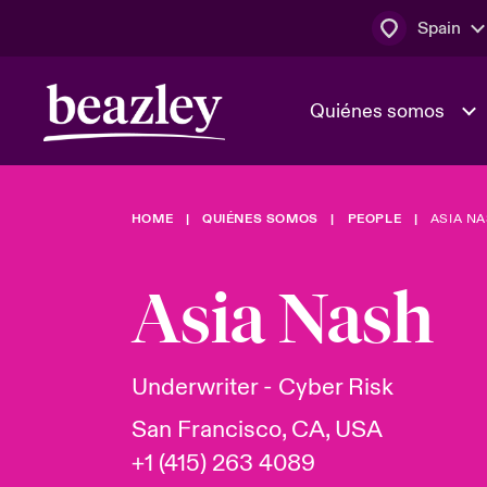
Spain
Quiénes somos
HOME
QUIÉNES SOMOS
PEOPLE
ASIA N
El Consejo 
Clientes ci
dirección
Bowler bro
Asia Nash
Quiénes somos
Trabaja con
Ver más novedades
Área de clientes
En portada 
tecnológica
Underwriter - Cyber Risk
San Francisco, CA, USA
Cyber Serv
+1 (415) 263 4089