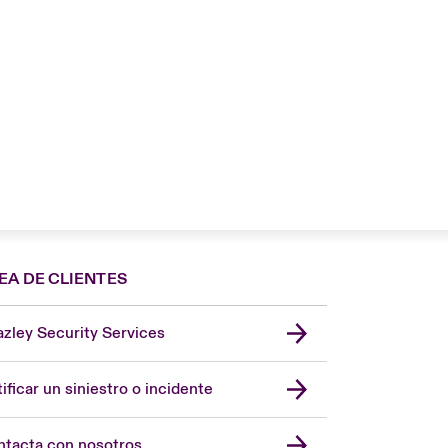
EA DE CLIENTES
zley Security Services
London Market
United Kingdom
ificar un siniestro o incidente
USA
Asia Pacific
tacta con nosotros