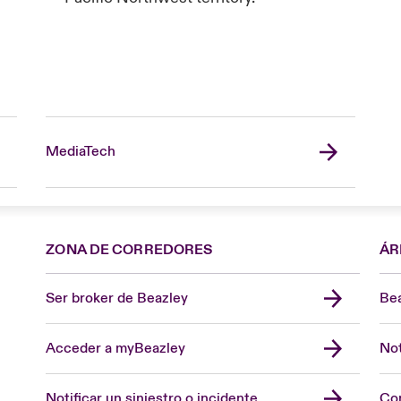
MediaTech
ZONA DE CORREDORES
ÁR
Ser broker de Beazley
Bea
Acceder a myBeazley
Not
Notificar un siniestro o incidente
Con