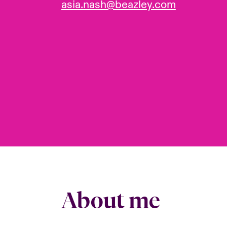
asia.nash@beazley.com
About me