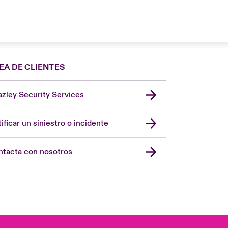
EA DE CLIENTES
zley Security Services
London Market
United Kingdom
ificar un siniestro o incidente
USA
Asia Pacific
tacta con nosotros
Canada (English)
Canada (French)
Europe
France
Germany