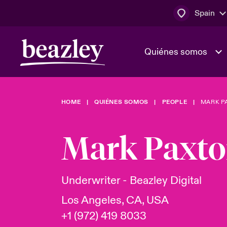
Spain
Quiénes somos
HOME
QUIÉNES SOMOS
PEOPLE
MARK P
El Consejo 
Clientes ci
dirección
Bowler bro
Mark Paxt
Quiénes somos
Trabaja con
Ver más novedades
Área de clientes
En portada 
tecnológica
Underwriter - Beazley Digital
Los Angeles, CA, USA
Cyber Serv
+1 (972) 419 8033