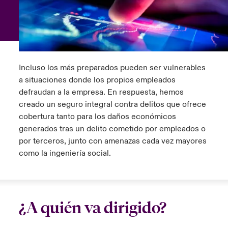
ortada Transformación tecnológica y ciberriesgo 2025
anada (French)
anada (French)
anada (French)
anada (French)
anada (French)
anada (French)
anada (French)
anada (French)
anada (French)
anada (French)
anada (French)
Spain
o Beazley
 & Resilience - Riesgos climáticos y medioambientales 2025
urope
urope
urope
urope
urope
urope
urope
urope
urope
urope
urope
Contacto
rance
rance
rance
rance
rance
rance
rance
rance
rance
rance
rance
 Spectrum Cyber
Incluso los más preparados pueden ser vulnerables
Acceso
a situaciones donde los propios empleados
ermany
ermany
ermany
ermany
ermany
ermany
ermany
ermany
ermany
ermany
ermany
defraudan a la empresa. En respuesta, hemos
r Services Snapshot
creado un seguro integral contra delitos que ofrece
Siniestros
atin America
atin America
atin America
atin America
atin America
atin America
atin America
atin America
atin America
atin America
atin America
cobertura tanto para los daños económicos
generados tras un delito cometido por empleados o
Relaciones Con Inversores
por terceros, junto con amenazas cada vez mayores
como la ingeniería social.
¿A quién va dirigido?