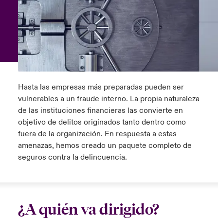
ortada Transformación tecnológica y ciberriesgo 2025
anada (French)
anada (French)
anada (French)
anada (French)
anada (French)
anada (French)
anada (French)
anada (French)
anada (French)
anada (French)
anada (French)
Spain
o Beazley
 & Resilience - Riesgos climáticos y medioambientales 2025
urope
urope
urope
urope
urope
urope
urope
urope
urope
urope
urope
Contacto
rance
rance
rance
rance
rance
rance
rance
rance
rance
rance
rance
 Spectrum Cyber
Acceso
ermany
ermany
ermany
ermany
ermany
ermany
ermany
ermany
ermany
ermany
ermany
Hasta las empresas más preparadas pueden ser
r Services Snapshot
vulnerables a un fraude interno. La propia naturaleza
Siniestros
atin America
atin America
atin America
atin America
atin America
atin America
atin America
atin America
atin America
atin America
atin America
de las instituciones financieras las convierte en
objetivo de delitos originados tanto dentro como
Relaciones Con Inversores
fuera de la organización. En respuesta a estas
amenazas, hemos creado un paquete completo de
seguros contra la delincuencia.
¿A quién va dirigido?