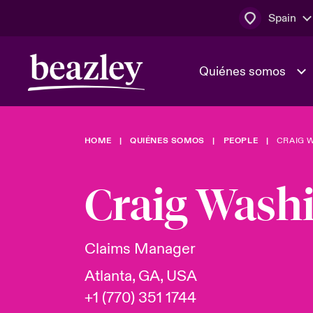
Spain
Quiénes somos
HOME
QUIÉNES SOMOS
PEOPLE
CRAIG 
El Consejo 
Clientes ci
dirección
Bowler bro
Craig Wash
Quiénes somos
Trabaja con
Ver más novedades
Área de clientes
En portada 
tecnológica
Claims Manager
Atlanta, GA, USA
Cyber Serv
+1 (770) 351 1744