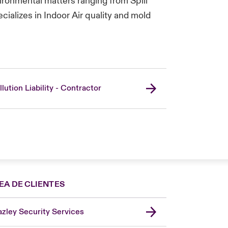
ironmental matters ranging from Spill
cializes in Indoor Air quality and mold
llution Liability - Contractor
EA DE CLIENTES
zley Security Services
London Market