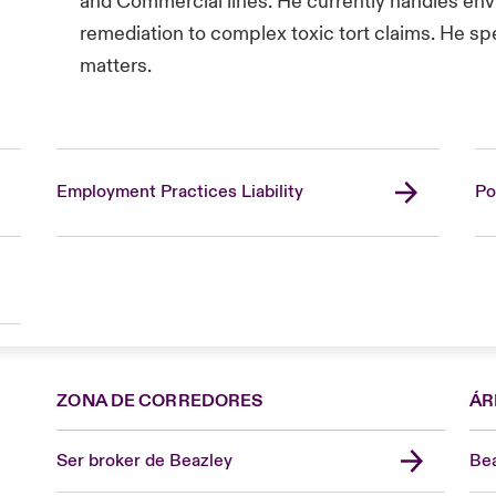
and Commercial lines. He currently handles env
remediation to complex toxic tort claims. He spe
matters.
Employment Practices Liability
Po
ZONA DE CORREDORES
ÁR
Ser broker de Beazley
Bea