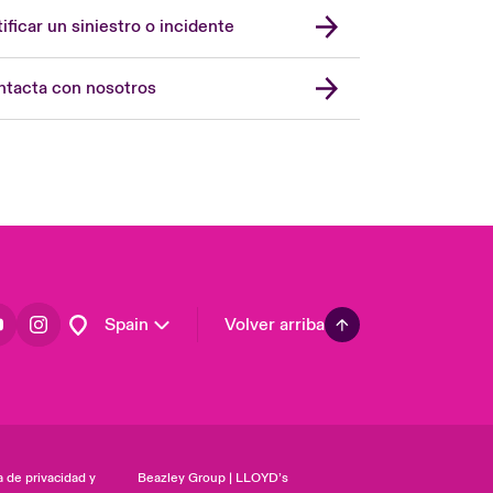
United Kingdom
ificar un siniestro o incidente
USA
Asia Pacific
tacta con nosotros
Canada (English)
Canada (French)
Europe
France
Germany
Latin America
Spain
Volver arriba
a de privacidad y
Beazley Group | LLOYD’s