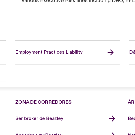
various Executive Risk lines including D&O, EPL
Employment Practices Liability
D&
ZONA DE CORREDORES
ÁR
Ser broker de Beazley
Bea