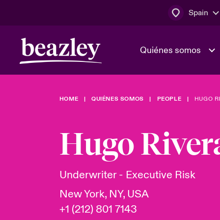
Spain
Quiénes somos
HOME
QUIÉNES SOMOS
PEOPLE
HUGO R
El Consejo 
Clientes ci
dirección
Bowler bro
Hugo River
Quiénes somos
Trabaja con
Ver más novedades
Área de clientes
En portada 
tecnológica
Underwriter - Executive Risk
New York, NY, USA
Cyber Serv
+1 (212) 801 7143