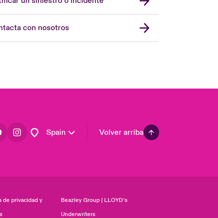
ificar un siniestro o incidente
USA
Asia Pacific
tacta con nosotros
Canada (English)
Canada (French)
Europe
France
Germany
Latin America
Spain
Volver arriba
a de privacidad y
Beazley Group | LLOYD’s
s
Underwriters