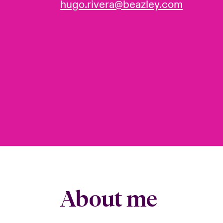
hugo.rivera@beazley.com
About me