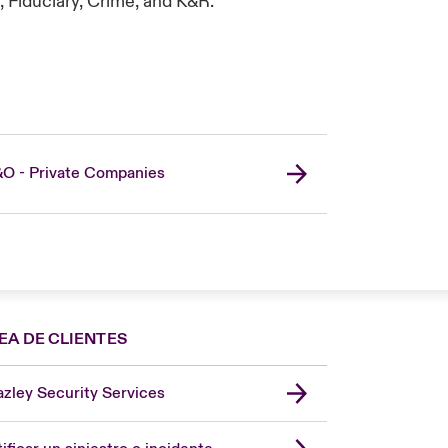
, Fiduciary, Crime, and K&R.
O - Private Companies
EA DE CLIENTES
zley Security Services
London Market
United Kingdom