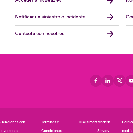
Acceder a myBeazley
Not
Notificar un siniestro o incidente
Con
Contacta con nosotros
o
Relaciones con
Términos y
Disclaimers
Modern
Polític
inversores
Condiciones
Slavery
cookie