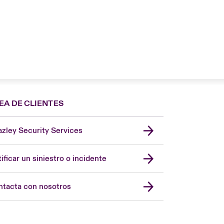
EA DE CLIENTES
zley Security Services
London Market
United Kingdom
ificar un siniestro o incidente
USA
Asia Pacific
tacta con nosotros
Canada (English)
Canada (French)