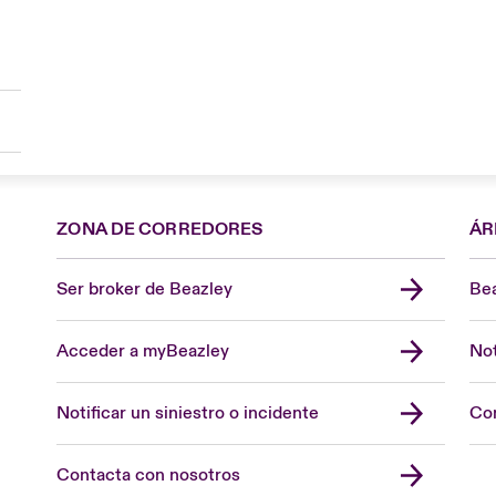
ZONA DE CORREDORES
ÁR
Ser broker de Beazley
Bea
Acceder a myBeazley
Not
Notificar un siniestro o incidente
Con
Contacta con nosotros