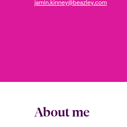
jamin.kinney@beazley.com
About me