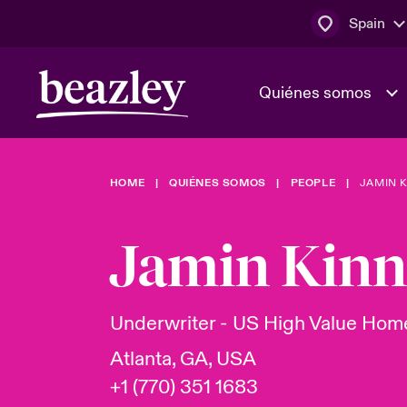
Spain
Quiénes somos
HOME
QUIÉNES SOMOS
PEOPLE
JAMIN 
El Consejo 
Clientes ci
dirección
Bowler bro
Jamin Kinn
Quiénes somos
Trabaja con
Ver más novedades
Área de clientes
En portada 
tecnológica
Underwriter - US High Value Ho
Atlanta, GA, USA
Cyber Serv
+1 (770) 351 1683