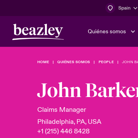
Spain
Quiénes somos
HOME
QUIÉNES SOMOS
PEOPLE
JOHN B
El Consejo 
Clientes ci
dirección
Bowler bro
John Barke
Quiénes somos
Trabaja con
Ver más novedades
Área de clientes
En portada 
tecnológica
Claims Manager
Philadelphia, PA, USA
Cyber Serv
+1 (215) 446 8428