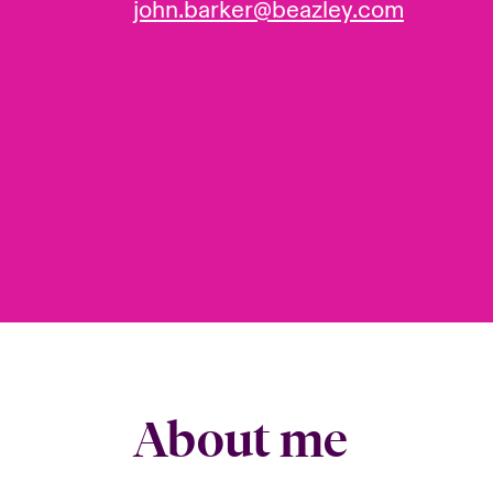
john.barker@beazley.com
About me