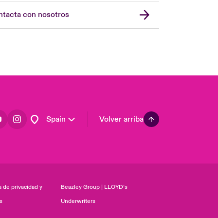
Asia Pacific
tacta con nosotros
Canada (English)
Canada (French)
Europe
France
Germany
Latin America
Spain
Volver arriba
a de privacidad y
Beazley Group | LLOYD’s
s
Underwriters