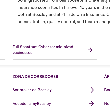
John graduated from Saint Joseph’s University in
insurance soon after. In his over 10 years in the
both at Beazley and at Philadelphia Insurance 
administration, quality control, and team mana
Full Spectrum Cyber for mid-sized
businesses
ZONA DE CORREDORES
ÁR
Ser broker de Beazley
Bea
Acceder a myBeazley
Not