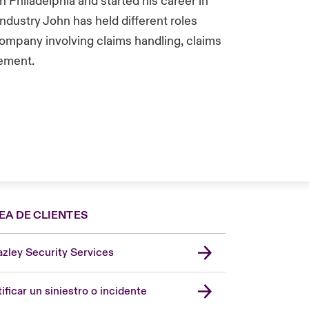
 Philadelphia and started his career in
 industry John has held different roles
Company involving claims handling, claims
gement.
EA DE CLIENTES
zley Security Services
London Market
United Kingdom
ificar un siniestro o incidente
USA