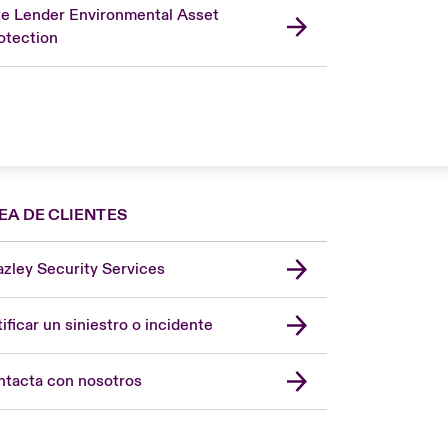
te Lender Environmental Asset
otection
EA DE CLIENTES
zley Security Services
London Market
United Kingdom
ificar un siniestro o incidente
USA
Asia Pacific
tacta con nosotros
Canada (English)
Canada (French)