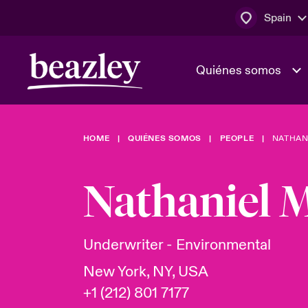
Spain
Quiénes somos
HOME
QUIÉNES SOMOS
PEOPLE
NATHAN
El Consejo 
Clientes ci
dirección
Bowler bro
Nathaniel 
Quiénes somos
Trabaja con
Ver más novedades
Área de clientes
En portada 
tecnológica
Underwriter - Environmental
New York, NY, USA
Cyber Serv
+1 (212) 801 7177