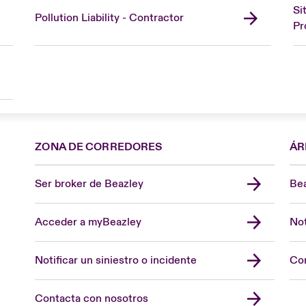
Si
Pollution Liability - Contractor
Pr
ZONA DE CORREDORES
ÁR
Ser broker de Beazley
Bea
Acceder a myBeazley
Not
Notificar un siniestro o incidente
Con
Contacta con nosotros