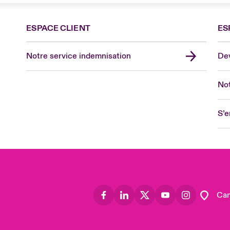
ESPACE CLIENT
ES
Fra
Can
Notre service indemnisation
Dev
Eur
Ge
Not
Spa
Lon
S’e
Uni
US
Asia
Lat
Can