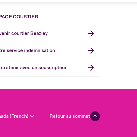
PACE COURTIER
nce
ada (English)
enir courtier Beazley
ope
rmany
re service indemnisation
in
don Market
ntretenir avec un souscripteur
ted Kingdom
A
 Pacific
in America
ada (French)
Retour au sommet