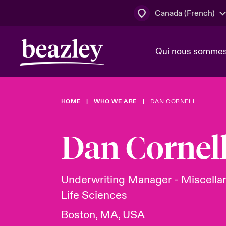
Canada (French)
Qui nous somme
Actus
HOME
WHO WE ARE
DAN CORNELL
Conseil d’ad
Client Cybe
Lumière sur 
direction
géopolitiqu
Dan Cornel
Bonjour Qu
Qui nous sommes
Beazley.
Pleins feux s
cybersécuri
Espace assurés
Underwriting Manager - Miscella
en 2024
Life Sciences
Boston, MA, USA