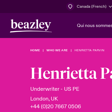
Canada (French)
Qui nous somme
Actus
HOME
WHO WE ARE
HENRIETTA PARVIN
Conseil d’ad
Client Cybe
Lumière sur 
direction
géopolitiqu
Henrietta P
Bonjour Qu
Qui nous sommes
Beazley.
Pleins feux s
cybersécuri
Espace assurés
Underwriter - US PE
en 2024
London, UK
+44 (0)20 7667 0506