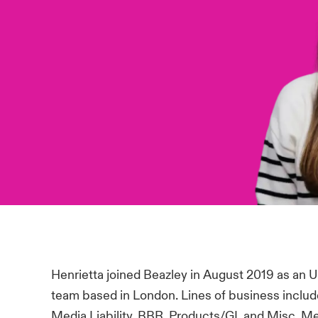
Henrietta joined Beazley in August 2019 as an U
team based in London. Lines of business include
Media Liability, BBR, Products/GL and Misc. Medi