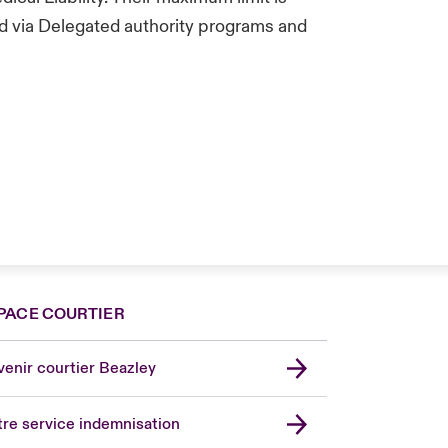
ed via Delegated authority programs and
PACE COURTIER
nce
ada (English)
enir courtier Beazley
ope
rmany
re service indemnisation
in