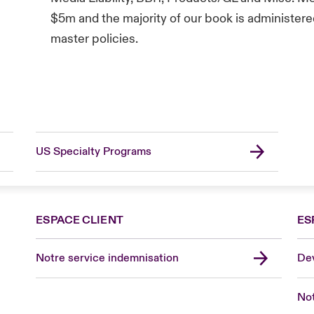
$5m and the majority of our book is administer
master policies.
US Specialty Programs
ESPACE CLIENT
ES
Fra
Can
Notre service indemnisation
Dev
Eur
Ge
Not
Spa