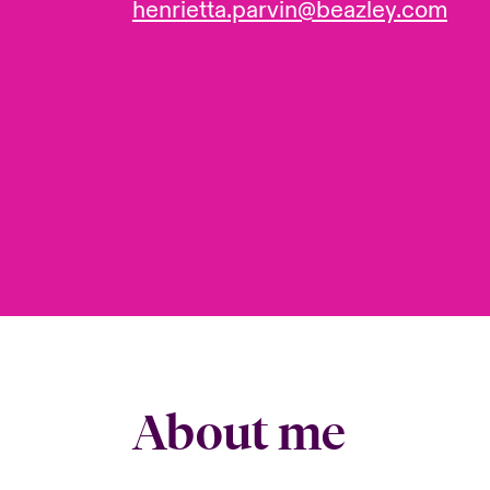
henrietta.parvin@beazley.com
About me