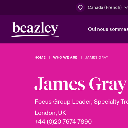
Canada (French)
Qui nous somme
Actus
HOME
WHO WE ARE
JAMES GRAY
Conseil d’ad
Client Cybe
Lumière sur 
direction
géopolitiqu
James Gray
Bonjour Qu
Qui nous sommes
Beazley.
Pleins feux s
cybersécuri
Espace assurés
Focus Group Leader, Specialty Tr
en 2024
London, UK
+44 (0)20 7674 7890