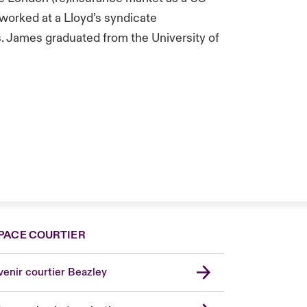
 worked at a Lloyd’s syndicate
s. James graduated from the University of
PACE COURTIER
nce
ada (English)
enir courtier Beazley
ope
rmany