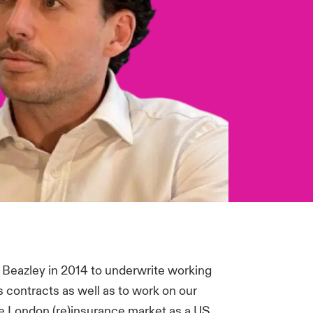
 Beazley in 2014 to underwrite working
s contracts as well as to work on our
 London (re)insurance market as a US