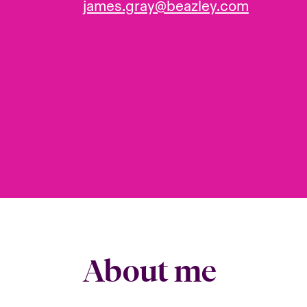
james.gray@beazley.com
About me