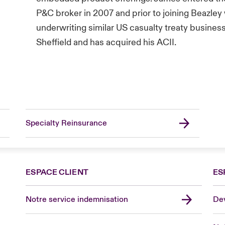
P&C broker in 2007 and prior to joining Beazley
underwriting similar US casualty treaty busines
Sheffield and has acquired his ACII.
Specialty Reinsurance
ESPACE CLIENT
ES
Fra
Can
Notre service indemnisation
Dev
Eur
Ge