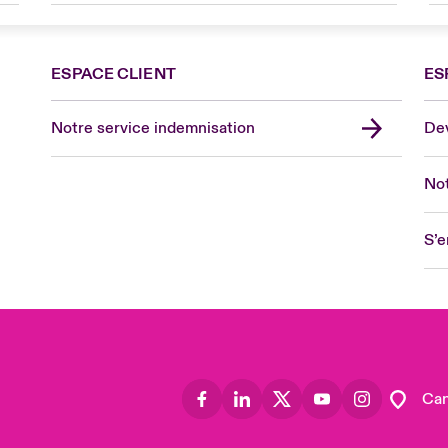
ESPACE CLIENT
ES
Fra
Can
Notre service indemnisation
Dev
Eur
Ge
Not
Spa
Lon
S’e
Uni
US
Asia
Lat
Can