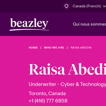
Canada (French)
Qui nous somme
Actus
HOME
WHO WE ARE
RAISA ABEDIN
Conseil d’ad
Client Cybe
Lumière sur 
direction
géopolitiqu
Raisa Abed
Bonjour Qu
Qui nous sommes
Beazley.
Pleins feux s
cybersécuri
Espace assurés
Underwriter - Cyber & Technolog
en 2024
Toronto, Canada
+1 (416) 777 6858