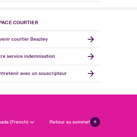
PACE COURTIER
nce
ada (English)
enir courtier Beazley
ope
rmany
re service indemnisation
in
don Market
ntretenir avec un souscripteur
ted Kingdom
A
 Pacific
in America
ada (French)
Retour au sommet