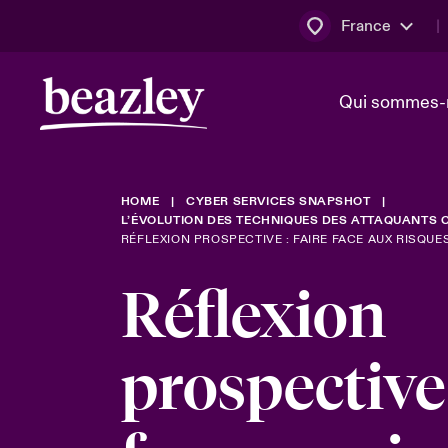
France
Qui sommes-
HOME
CYBER SERVICES SNAPSHOT
Conseil d’ad
Client Cybe
Bowler bro
L’ÉVOLUTION DES TECHNIQUES DES ATTAQUANTS 
direction
RÉFLEXION PROSPECTIVE : FAIRE FACE AUX RISQUE
Nous rejoin
Réflexion
Lumière sur
Qui sommes-nous ?
Dernières Actualités
Technologi
Espace assurés
prospective 
Beazley no
au poste d
France