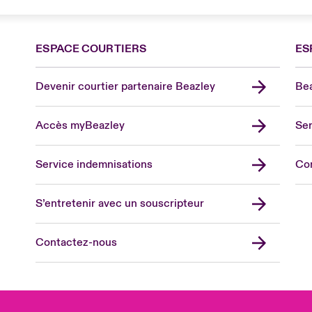
ESPACE COURTIERS
ES
Devenir courtier partenaire Beazley
Bea
Accès myBeazley
Ser
Lon
Uni
Service indemnisations
Co
US
Asia
S’entretenir avec un souscripteur
Cana
Can
Contactez-nous
Eur
Ger
Spa