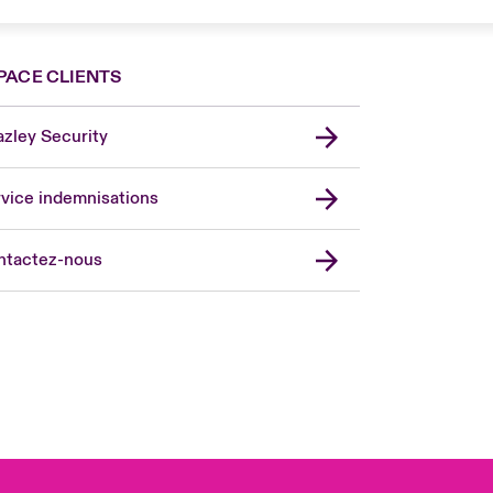
PACE CLIENTS
zley Security
vice indemnisations
don Market
ted Kingdom
ntactez-nous
A
 Pacific
da (English)
ada (French)
ope
many
in