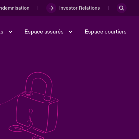
Indemnisation
Investor Relations
ts
Espace assurés
Espace courtiers
Lumière sur la transition
Culture et valeurs
énergétique 2026
iques
Full Spectrum Cyber
e
Les Incidents Cybers qui auraient
onse
pu être évités