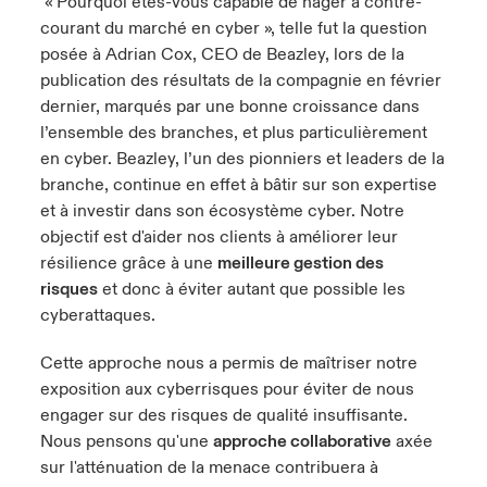
« Pourquoi êtes-vous capable de nager à contre-
courant du marché en cyber », telle fut la question
anada (French)
anada (French)
anada (French)
anada (French)
anada (French)
anada (French)
anada (French)
anada (French)
anada (French)
anada (French)
anada (French)
France
posée à Adrian Cox, CEO de Beazley, lors de la
pe Beazley
ère sur les risques environnementaux et climatiques 2025
publication des résultats de la compagnie en février
urope
urope
urope
urope
urope
urope
urope
urope
urope
urope
urope
dernier, marqués par une bonne croissance dans
Nous contacter
 Spectrum Cyber
l’ensemble des branches, et plus particulièrement
ermany
ermany
ermany
ermany
ermany
ermany
ermany
ermany
ermany
ermany
ermany
en cyber. Beazley, l’un des pionniers et leaders de la
Connexion
ley nomme Michèle Horner au poste de Country Manage
branche, continue en effet à bâtir sur son expertise
pain
pain
pain
pain
pain
pain
pain
pain
pain
pain
pain
ce
et à investir dans son écosystème cyber. Notre
Indemnisation
atin America
atin America
atin America
atin America
atin America
atin America
atin America
atin America
atin America
atin America
atin America
objectif est d'aider nos clients à améliorer leur
rdéfense : le mXDR, une solution de détection et réponse
résilience grâce à une
meilleure gestion des
Investor Relations
ncidents
risques
et donc à éviter autant que possible les
cyberattaques.
ncidents Cybers qui auraient pu être évités
Cette approche nous a permis de maîtriser notre
exposition aux cyberrisques pour éviter de nous
engager sur des risques de qualité insuffisante.
Nous pensons qu'une
approche collaborative
axée
sur l'atténuation de la menace contribuera à