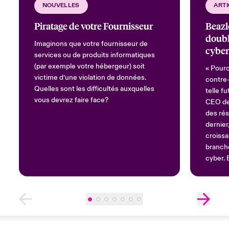
NOUVELLES
ARTI
Piratage de votre Fournisseur
Beazl
doubl
Imaginons que votre fournisseur de
cyber
services ou de produits informatiques
(par exemple votre hébergeur) soit
« Pourq
victime d’une violation de données.
contre
Quelles sont les difficultés auxquelles
telle f
vous devrez faire face?
CEO de 
des rés
dernie
croissa
branche
cyber. 
leaders
à bâtir 
dans s
objectif
amélior
meilleu