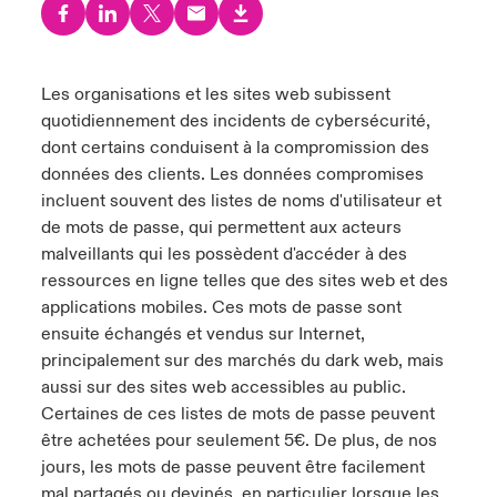
anada (French)
anada (French)
anada (French)
anada (French)
anada (French)
anada (French)
anada (French)
anada (French)
anada (French)
anada (French)
anada (French)
France
pe Beazley
ère sur les risques environnementaux et climatiques 2025
urope
urope
urope
urope
urope
urope
urope
urope
urope
urope
urope
Les organisations et les sites web subissent
Nous contacter
quotidiennement des incidents de cybersécurité,
 Spectrum Cyber
ermany
ermany
ermany
ermany
ermany
ermany
ermany
ermany
ermany
ermany
ermany
dont certains conduisent à la compromission des
Connexion
données des clients. Les données compromises
ley nomme Michèle Horner au poste de Country Manage
pain
pain
pain
pain
pain
pain
pain
pain
pain
pain
pain
incluent souvent des listes de noms d'utilisateur et
ce
de mots de passe, qui permettent aux acteurs
Indemnisation
atin America
atin America
atin America
atin America
atin America
atin America
atin America
atin America
atin America
atin America
atin America
malveillants qui les possèdent d'accéder à des
rdéfense : le mXDR, une solution de détection et réponse
ressources en ligne telles que des sites web et des
Investor Relations
ncidents
applications mobiles. Ces mots de passe sont
ensuite échangés et vendus sur Internet,
ncidents Cybers qui auraient pu être évités
principalement sur des marchés du dark web, mais
aussi sur des sites web accessibles au public.
Certaines de ces listes de mots de passe peuvent
être achetées pour seulement 5€. De plus, de nos
jours, les mots de passe peuvent être facilement
mal partagés ou devinés, en particulier lorsque les