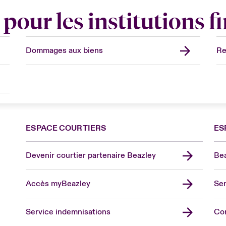
pour les institutions f
Dommages aux biens
Re
ESPACE COURTIERS
ES
Devenir courtier partenaire Beazley
Bea
Accès myBeazley
Ser
Lon
Uni
Service indemnisations
Co
US