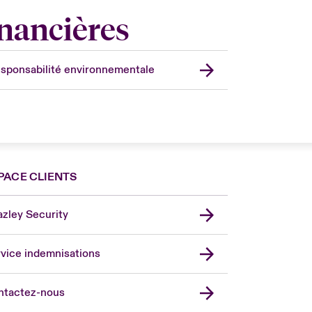
inancières
sponsabilité environnementale
PACE CLIENTS
zley Security
vice indemnisations
don Market
ted Kingdom
ntactez-nous
A