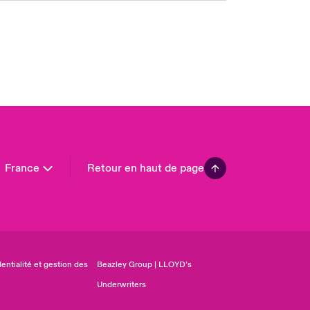
 Pacific
da (English)
ada (French)
ope
many
in
n America
France
Retour en haut de page
entialité et gestion des
Beazley Group | LLOYD’s
Underwriters