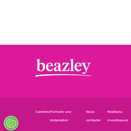
Carrières
Formuler une
Nous
Relations
réclamation
contacter
investisseurs