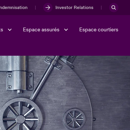
Indemnisation
Investor Relations
ts
Espace assurés
Espace courtiers
Lumière sur la transition
Culture et valeurs
énergétique 2026
iques
Full Spectrum Cyber
e
Les Incidents Cybers qui auraient
onse
pu être évités