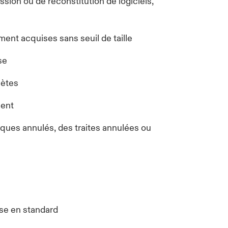
ssion ou de reconstitution de logiciels,
ent acquises sans seuil de taille
se
lètes
ment
es annulés, des traites annulées ou
use en standard