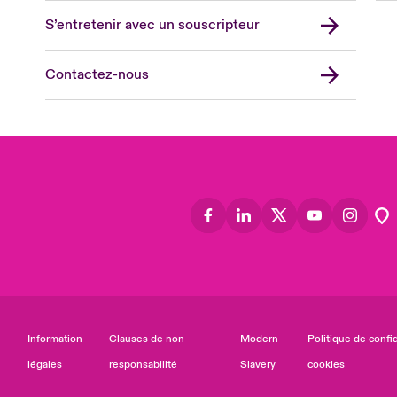
Asia
S’entretenir avec un souscripteur
Cana
Can
Contactez-nous
Eur
Ger
Spa
Lati
Information
Clauses de non-
Modern
Politique de confid
légales
responsabilité
Slavery
cookies