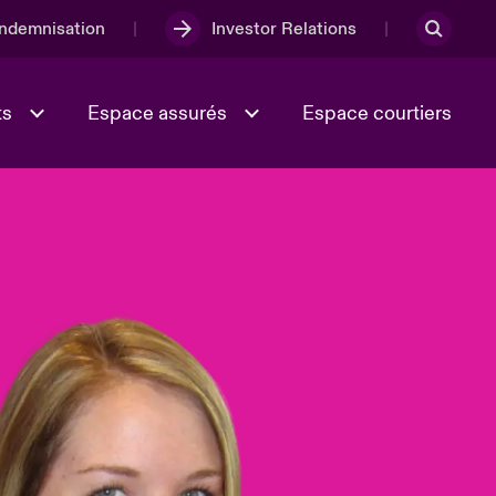
Indemnisation
Investor Relations
ts
Espace assurés
Espace courtiers
Lumière sur la transition
Culture et valeurs
énergétique 2026
iques
Full Spectrum Cyber
e
Les Incidents Cybers qui auraient
onse
pu être évités