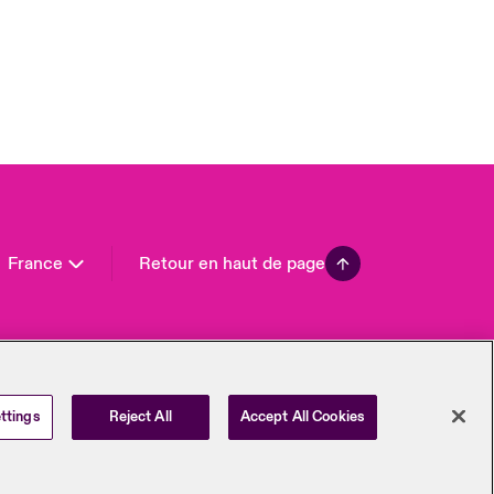
 Pacific
da (English)
ada (French)
ope
many
in
n America
France
Retour en haut de page
ttings
Reject All
Accept All Cookies
entialité et gestion des
Beazley Group | LLOYD’s
Underwriters