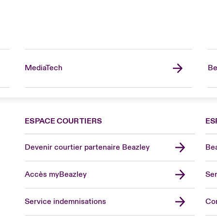
MediaTech
Be
ESPACE COURTIERS
ES
Devenir courtier partenaire Beazley
Bea
Accès myBeazley
Ser
Lon
Uni
Service indemnisations
Co
US