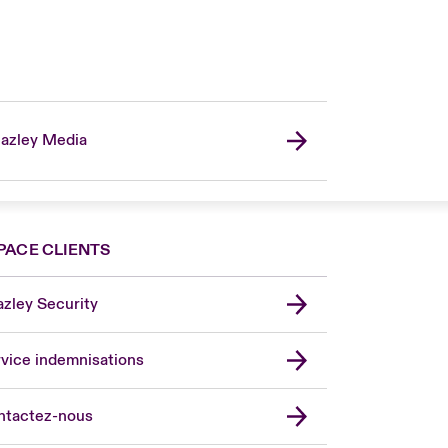
azley Media
PACE CLIENTS
zley Security
vice indemnisations
don Market
ted Kingdom
ntactez-nous
A