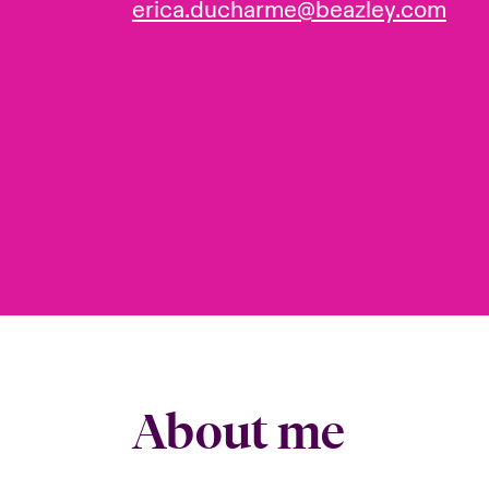
erica.ducharme@beazley.com
About me