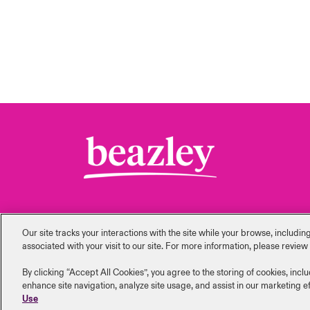
Our site tracks your interactions with the site while your browse, includi
‎associated with your visit to our site. For more information, please review
Carrières
Formuler une
Nous
Relations
By clicking “Accept All Cookies”, you agree to the storing of cookies, inclu
réclamation
contacter
investisseurs
enhance site navigation, analyze site usage, and assist in our marketing ef
Use