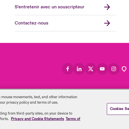
Asia
S’entretenir avec un souscripteur
Cana
Can
Contactez-nous
Eur
Ger
Spa
Lati
ng mouse ‎movements, text, and other information
 our privacy policy and terms of use.
Cookies Se
Information
Clauses de non-
Modern
Politique de confid
ding from third-party sites, on your device to
légales
responsabilité
Slavery
cookies
forts.
Privacy and Cookie Statements
Terms of