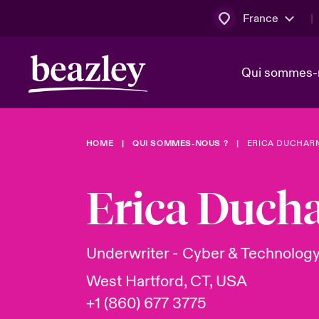
France
Qui sommes-
HOME
QUI SOMMES-NOUS ?
ERICA DUCHAR
Conseil d’ad
Client Cybe
Bowler bro
direction
Erica Duch
Nous rejoin
Lumière sur
Qui sommes-nous ?
Dernières Actualités
Technologi
Espace assurés
Underwriter - Cyber & Technolog
Beazley no
West Hartford, CT, USA
au poste d
+1 (860) 677 3775
France