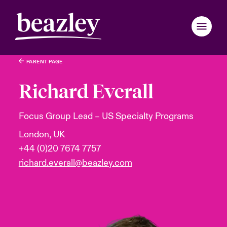
PARENT PAGE
Retour au menu principal
Retour au menu principal
Retour au menu principal
Retour au menu principal
Retour au menu principal
Retour au menu principal
Retour au menu principal
Retour au menu principal
Retour au menu principal
Retour au menu principal
Retour au menu principal
Retour au menu principal
Retour au menu principal
Retour au menu principal
Qui sommes-nous ?
Richard Everall
Produits et solutions
rance
rance
rance
rance
rance
rance
rance
rance
rance
rance
rance
sommes-nous ?
ières Actualités
ce assurés
Focus Group Lead – US Specialty Programs
London, UK
ondon Market
ondon Market
ondon Market
ondon Market
ondon Market
ondon Market
ondon Market
ondon Market
ondon Market
ondon Market
ondon Market
Actus et rapports
il d’administration et direction
er broadcast
nt Cyber
+44 (0)20 7674 7757
nited Kingdom
nited Kingdom
nited Kingdom
nited Kingdom
nited Kingdom
nited Kingdom
nited Kingdom
nited Kingdom
nited Kingdom
nited Kingdom
nited Kingdom
richard.everall@beazley.com
Espace assurés
inability
le fauteuil
ler un cyber-incident
SA
SA
SA
SA
SA
SA
SA
SA
SA
SA
SA
Espace courtiers
re et valeurs
re sur la transition énergétique 2026
sia Pacific
sia Pacific
sia Pacific
sia Pacific
sia Pacific
sia Pacific
sia Pacific
sia Pacific
sia Pacific
sia Pacific
sia Pacific
anada (English)
anada (English)
anada (English)
anada (English)
anada (English)
anada (English)
anada (English)
anada (English)
anada (English)
anada (English)
anada (English)
 rejoindre
ère sur les risques Cyber & Technologies 2026