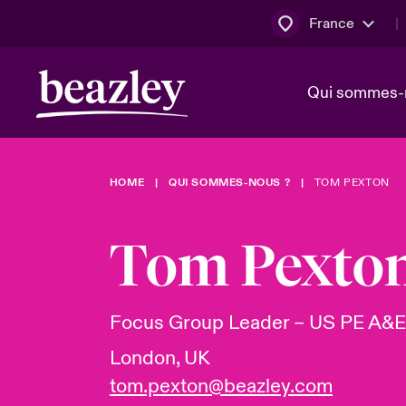
France
Qui sommes-
HOME
QUI SOMMES-NOUS ?
TOM PEXTON
Conseil d’ad
Client Cybe
Bowler bro
direction
Tom Pexto
Nous rejoin
Lumière sur
Qui sommes-nous ?
Dernières Actualités
Technologi
Espace assurés
Focus Group Leader – US PE A&E
Beazley no
London, UK
au poste d
tom.pexton@beazley.com
France