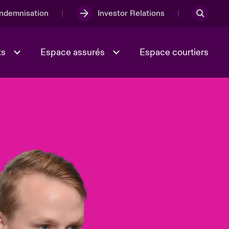
Indemnisation
Investor Relations
ts
Espace assurés
Espace courtiers
Lumière sur la transition
Culture et valeurs
énergétique 2026
iques
Full Spectrum Cyber
e
Les Incidents Cybers qui auraient
onse
pu être évités