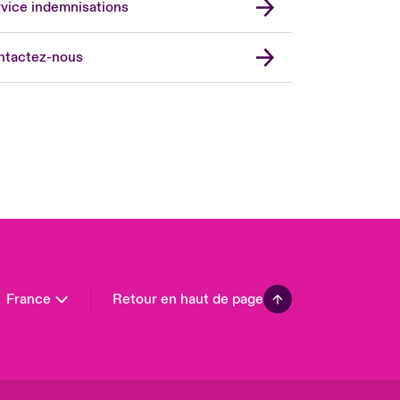
vice indemnisations
don Market
ted Kingdom
ntactez-nous
A
 Pacific
da (English)
ada (French)
ope
many
in
n America
France
Retour en haut de page