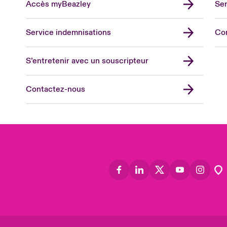
Accès myBeazley
Ser
Lon
Uni
Service indemnisations
Co
US
Asia
S’entretenir avec un souscripteur
Cana
Can
Contactez-nous
Eur
Ger
Spa
Lati