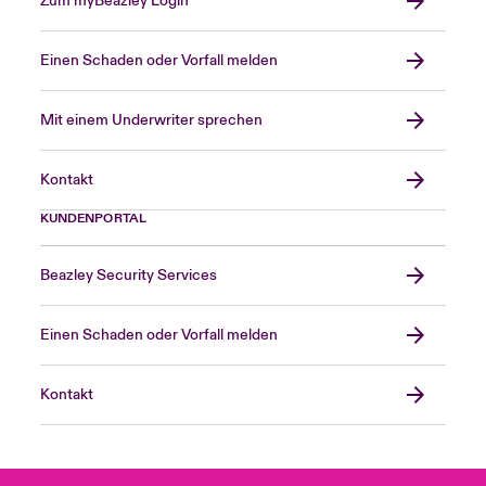
Zum myBeazley Login
Beazley Management Limited
Beazley Solutions Limited
Einen Schaden oder Vorfall melden
Beazley Staff Underwriting Limited
Mit einem Underwriter sprechen
Beazley Underwriting Limited
Beazley Underwriting Services Limited
Kontakt
KUNDENPORTAL
Close expanded view
Beazley Security Services
Einen Schaden oder Vorfall melden
Kontakt